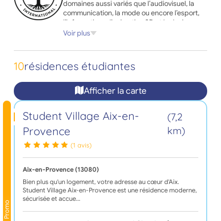
domaines aussi variés que l’audiovisuel, la
communication, la mode ou encore l’esport,
l’informatique, l’animation 3D et le design.
Voir plus
Vous êtes étudiant ou futur étudiant de
Campus Academy et vous êtes en recherche
d’un logement pendant votre cursus ? Faites
10
résidences étudiantes
confiance à Adele.org et retrouvez dès
maintenant toute l’offre de logements à
proximité de votre campus !
Afficher la carte
Student Village Aix-en-
(7,2
Provence
km)
(1 avis)
Aix-en-Provence (13080)
Bien plus qu'un logement, votre adresse au cœur d'Aix.
Student Village Aix-en-Provence est une résidence moderne,
sécurisée et accue…
Promo