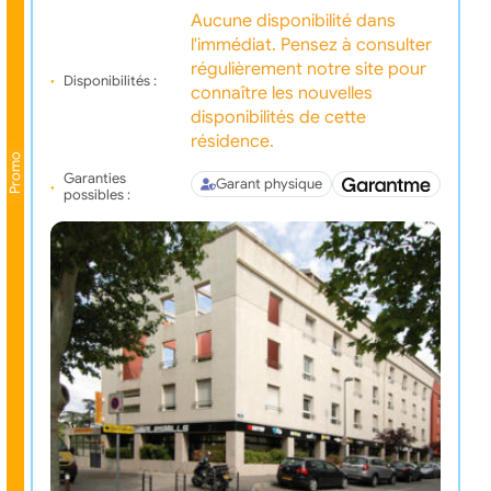
Aucune disponibilité dans
l'immédiat. Pensez à consulter
régulièrement notre site pour
Disponibilités :
connaître les nouvelles
disponibilités de cette
résidence.
Promo
Garanties
Garant physique
possibles :