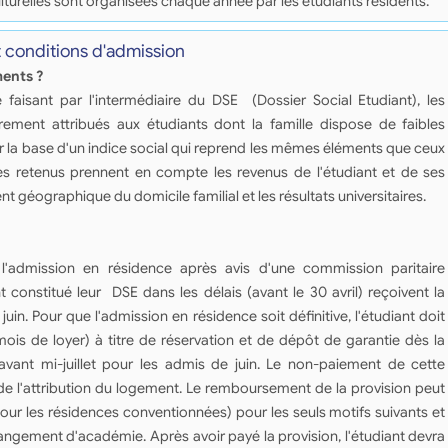
lturelles sont organisées chaque année par les étudiants résidents.
t conditions d'admission
ments ?
faisant par l'intermédiaire du DSE (Dossier Social Etudiant), les
ement attribués aux étudiants dont la famille dispose de faibles
r la base d'un indice social qui reprend les mêmes éléments que ceux
res retenus prennent en compte les revenus de l'étudiant et de ses
nt géographique du domicile familial et les résultats universitaires.
'admission en résidence après avis d'une commission paritaire
t constitué leur DSE dans les délais (avant le 30 avril) reçoivent la
juin. Pour que l'admission en résidence soit définitive, l'étudiant doit
ois de loyer) à titre de réservation et de dépôt de garantie dès la
 avant mi-juillet pour les admis de juin. Le non-paiement de cette
 de l'attribution du logement. Le remboursement de la provision peut
ur les résidences conventionnées) pour les seuls motifs suivants et
changement d'académie. Après avoir payé la provision, l'étudiant devra