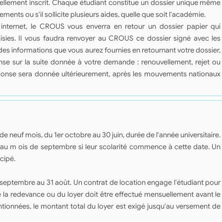
uellement inscrit. Chaque étudiant constitue un dossier unique même
sements ou s'il sollicite plusieurs aides, quelle que soit l'académie.
internet, le CROUS vous enverra en retour un dossier papier qui
isies. Il vous faudra renvoyer au CROUS ce dossier signé avec les
des informations que vous aurez fournies en retournant votre dossier,
se sur la suite donnée à votre demande : renouvellement, rejet ou
réponse sera donnée ultérieurement, après les mouvements nationaux
 neuf mois, du 1er octobre au 30 juin, durée de l'année universitaire.
és au m ois de septembre si leur scolarité commence à cette date. Un
cipé.
 septembre au 31 août. Un contrat de location engage l'étudiant pour
e la redevance ou du loyer doit être effectué mensuellement avant le
ionnées, le montant total du loyer est exigé jusqu'au versement de