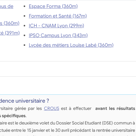
pus de
Espace Forma (360m)
Formation et Santé (167m)
Classes Préparatoires aux écoles paramédicales (360m)
ICH - CNAM Lyon (299m)
EFC Formation - Ecole Française de Comptabilité (391m)
IPSO Campus Lyon (343m)
Lycée des métiers Louise Labé (360m)
ence universitaire ?
itaire gérée par les
CROUS
est à effectuer
avant les résultats
 spécifiques
.
ire est le deuxième volet du Dossier Social Etudiant (DSE) commun à
ectuée entre le 15 janvier et le 30 avril précédant la rentrée universitaire