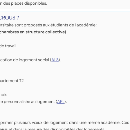
n des places disponibles.
 CROUS ?
sitaire sont proposés aux étudiants de l'académie :
(chambres en structure collective)
de travail
ocation de logement social (
ALS
).
ppartement T2
t
mois
de personnalisée au logement (
APL
).
d'exprimer plusieurs vœux de logement dans une même académie. Ces
saisis et dans la mesure des disponibilités des logements.