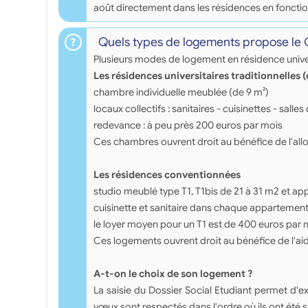
août directement dans les résidences en fonctio
Quels types de logements propose le
Plusieurs modes de logement en résidence univer
Les résidences universitaires traditionnelles 
chambre individuelle meublée (de 9 m²)
locaux collectifs : sanitaires - cuisinettes - salles 
redevance : à peu près 200 euros par mois
Ces chambres ouvrent droit au bénéfice de l'all
Les résidences conventionnées
studio meublé type T1, T1bis de 21 à 31 m2 et a
cuisinette et sanitaire dans chaque appartemen
le loyer moyen pour un T1 est de 400 euros par 
Ces logements ouvrent droit au bénéfice de l'ai
A-t-on le choix de son logement ?
La saisie du Dossier Social Etudiant permet 
vœux sont respectés dans l'ordre où ils ont été 