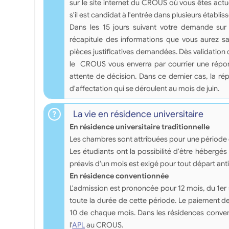
sur le site internet du CROUS où vous êtes act
s'il est candidat à l'entrée dans plusieurs établis
Dans les 15 jours suivant votre demande sur 
récapitule des informations que vous aurez sa
pièces justificatives demandées. Dès validation 
le CROUS vous enverra par courrier une répon
attente de décision. Dans ce dernier cas, la 
d'affectation qui se déroulent au mois de juin.
La vie en résidence universitaire
En résidence universitaire traditionnelle
Les chambres sont attribuées pour une période de
Les étudiants ont la possibilité d'être héberg
préavis d'un mois est exigé pour tout départ anti
En résidence conventionnée
L'admission est prononcée pour 12 mois, du 1er
toute la durée de cette période. Le paiement d
10 de chaque mois. Dans les résidences convent
l'
APL
au CROUS.