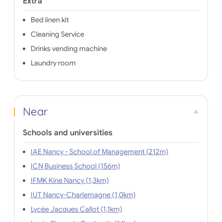
Extra
Bed linen kit
Cleaning Service
Drinks vending machine
Laundry room
Near
Schools and universities
IAE Nancy - School of Management (212m)
ICN Business School (156m)
IFMK Kine Nancy (1,3km)
IUT Nancy-Charlemagne (1,0km)
Lycée Jacques Callot (1,1km)