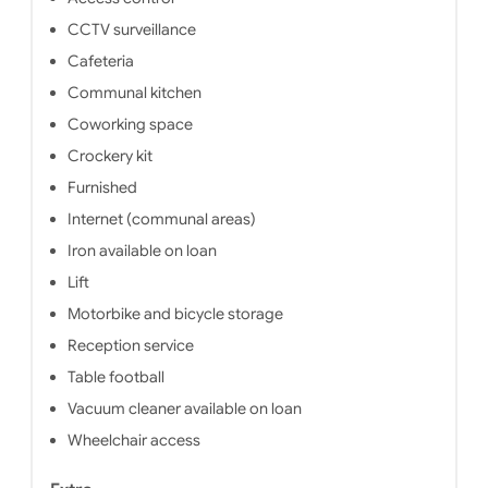
Internet connection, telephone and TV
accommod
CCTV surveillance
socket A laundry room with washing
the bed 
machine and tumble dryer in common
fort
Cafeteria
Vacuum cleaner and iron All apartments
kitchenet
Communal kitchen
are eligible for aids CAF and rents
dishes,
include all charges, fees vary depending
chair
Coworking space
on the length of stay, you do not care,
broadban
what are you waiting ...?
as 
Crockery kit
connecti
Furnished
machine 
vac
Internet (communal areas)
apartm
Iron available on loan
Lift
Motorbike and bicycle storage
Reception service
Table football
Vacuum cleaner available on loan
Wheelchair access