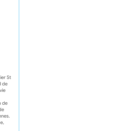
ier St
l de
vie
n de
de
nnes.
e,