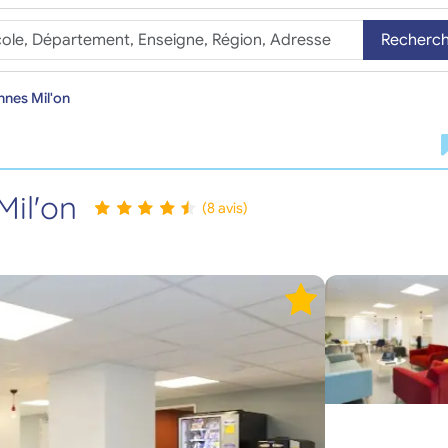
Recherc
nes Mil'on
il'on
(8 avis)