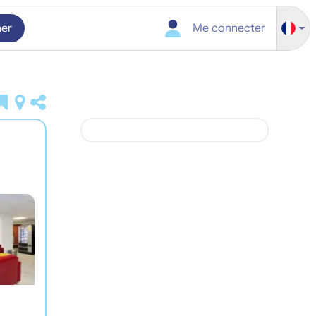
her
Me connecter