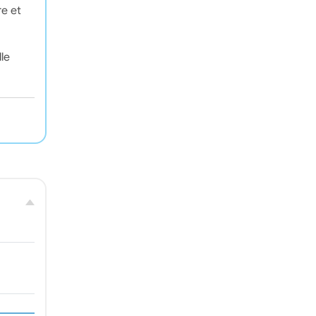
re et
le