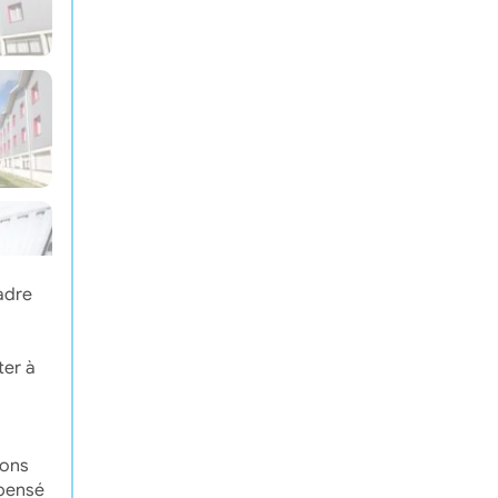
adre
ter à
ions
 pensé