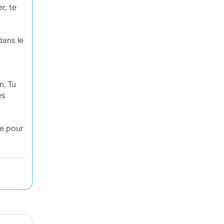
r, te
dans le
n. Tu
es
ue pour