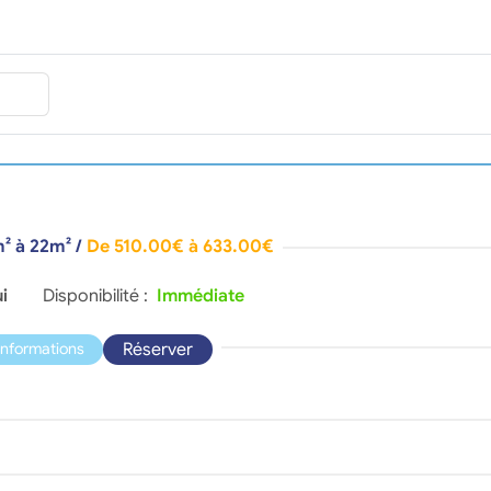
m² à 22m²
/
De 510.00€ à 633.00€
i
Disponibilité :
Immédiate
Réserver
'informations