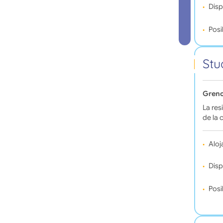
Disp
Posi
Stu
Greno
La res
de la 
Aloj
Disp
Posi