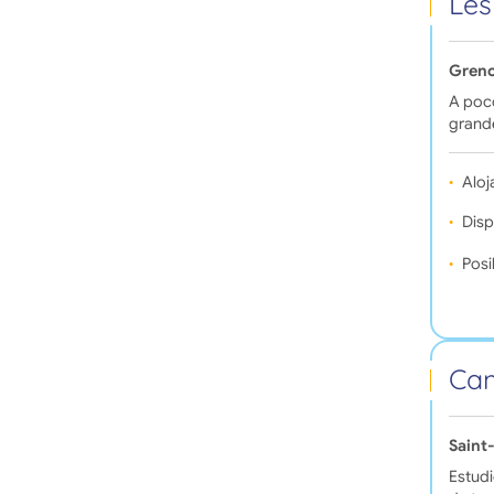
Les
Greno
A poco
grand
Aloj
Disp
Posi
Cam
Saint
Estudi