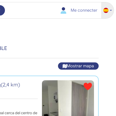
r
Me connecter
BLE
Mostrar mapa
a
(2,4 km)
eal cerca del centro de