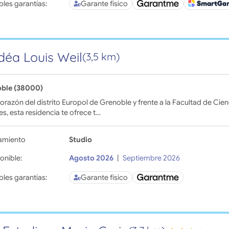
bles garantías:
Garante físico
déa Louis Weil
(3,5 km)
ble (38000)
corazón del distrito Europol de Grenoble y frente a la Facultad de Ci
es, esta residencia te ofrece t…
amiento
Studio
onible:
Agosto 2026
|
Septiembre 2026
bles garantías:
Garante físico