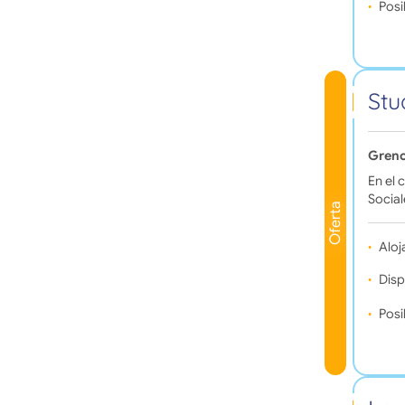
Posi
Stu
Greno
En el 
Social
Oferta
Aloj
Disp
Posi