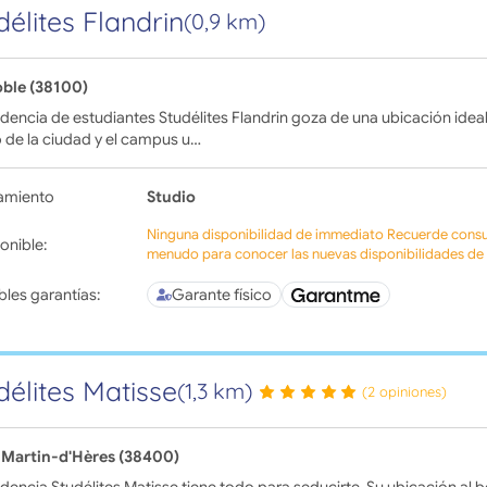
délites Flandrin
(0,9 km)
ble (38100)
idencia de estudiantes Studélites Flandrin goza de una ubicación ideal
 de la ciudad y el campus u…
amiento
Studio
Ninguna disponibilidad de immediato Recuerde consul
onible:
menudo para conocer las nuevas disponibilidades de l
bles garantías:
Garante físico
délites Matisse
(1,3 km)
(2 opiniones)
-Martin-d'Hères (38400)