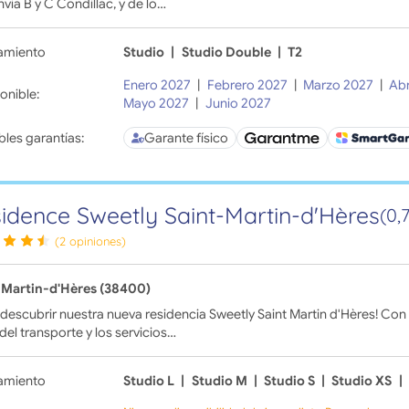
nvía B y C Condillac, y de lo…
amiento
Studio
|
Studio Double
|
T2
Enero 2027
|
Febrero 2027
|
Marzo 2027
|
Abr
onible:
Mayo 2027
|
Junio 2027
bles garantías:
Garante físico
idence Sweetly Saint-Martin-d'Hères
(0,
(2 opiniones)
-Martin-d'Hères (38400)
 descubrir nuestra nueva residencia Sweetly Saint Martin d'Hères! Con
del transporte y los servicios…
amiento
Studio L
|
Studio M
|
Studio S
|
Studio XS
|