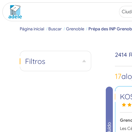
Página inicial
Buscar
Grenoble
Prépa des INP Grenob
2414 
Filtros
17
alo
KOS
Greno
Les Cè