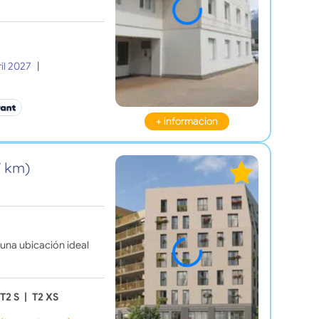
il 2027
|
+ informacion
7 km)
 una ubicación ideal
T2 S
|
T2 XS