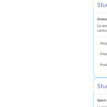
Stu
Greno
La res
centro
Aloj
Disp
Posi
Stu
Saint