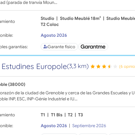
dad (parada de tranvía Moun…
Studio
|
Studio Meublé 18m²
|
Studio Meubl
amiento
T2 Coloc
onible:
Agosto 2026
bles garantías:
Garante físico
 Estudines Europole
(3,3 km)
(6 opini
ble (38000)
corazón de la ciudad de Grenoble y cerca de las Grandes Escuelas y 
ble INP, ESC, INP-Génie Industriel e IU…
amiento
T1
|
T1 Bis
|
T2
|
T3
onible:
Agosto 2026
|
Septiembre 2026