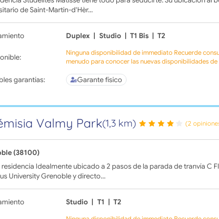
idencia Studélites Matisse tiene todo para seducirte. Su ubicación al
sitario de Saint-Martin-d'Hèr…
amiento
Duplex
|
Studio
|
T1 Bis
|
T2
Ninguna disponibilidad de immediato Recuerde consul
onible:
menudo para conocer las nuevas disponibilidades de l
bles garantías:
Garante físico
émisia Valmy Park
(1,3 km)
(2 opinione
ble (38100)
residencia Idealmente ubicado a 2 pasos de la parada de tranvía C Fl
s University Grenoble y directo…
amiento
Studio
|
T1
|
T2
Ninguna disponibilidad de immediato Recuerde consul