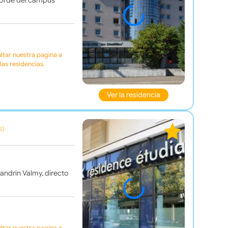
 borde del campus
tar nuestra pagina a
as residencias.
Ver la residencia
s)
andrin Valmy, directo
tar nuestra pagina a