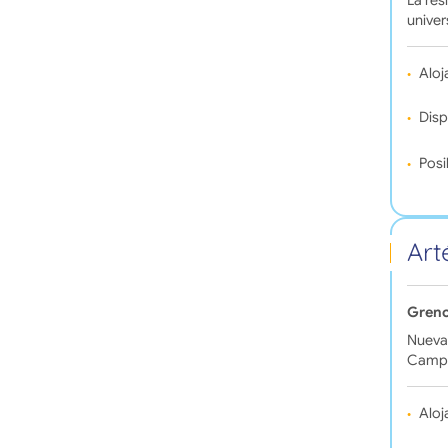
La res
univer
Aloj
Disp
Posi
Art
Greno
Nueva 
Campu
Aloj