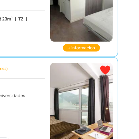
é 23m²
|
T2
|
+ informacion
ones)
Universidades