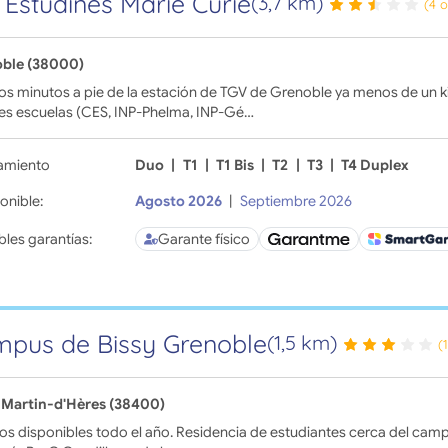
 Estudines Marie Curie
(3,7 km)
(4 
ble (38000)
s minutos a pie de la estación de TGV de Grenoble ya menos de un k
es escuelas (CES, INP-Phelma, INP-Gé…
amiento
Duo
|
T1
|
T1 Bis
|
T2
|
T3
|
T4 Duplex
onible:
Agosto 2026
|
Septiembre 2026
bles garantías:
Garante físico
pus de Bissy Grenoble
(1,5 km)
(
-Martin-d'Hères (38400)
os disponibles todo el año. Residencia de estudiantes cerca del camp