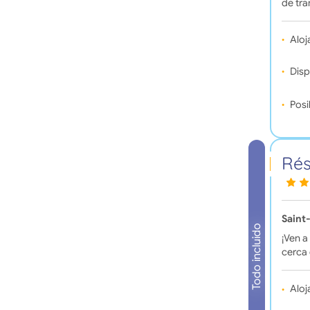
de tra
Aloj
Disp
Posi
Rés
Saint
Todo incluido
¡Ven a
cerca 
Aloj