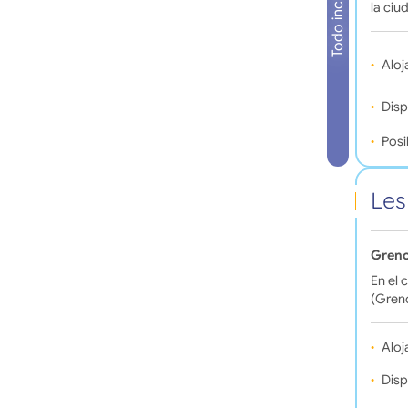
Todo incluido
la ciu
Aloj
Disp
Posi
Les
Greno
En el 
(Greno
Aloj
Disp