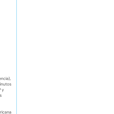
encia),
minutos
P y
s
ricana