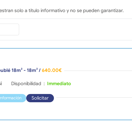
stran solo a título informativo y no se pueden garantizar.
ublé 18m² - 18m²
/
640.00€
í
Disponibilidad :
Immediato
Solicitar
información