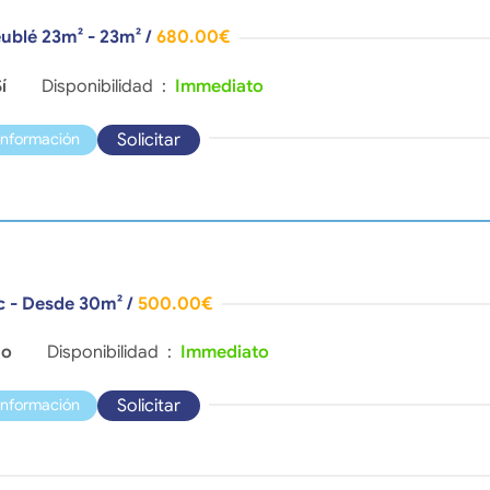
ublé 23m² - 23m²
/
680.00€
í
Disponibilidad :
Immediato
Solicitar
información
c - Desde 30m²
/
500.00€
o
Disponibilidad :
Immediato
Solicitar
información