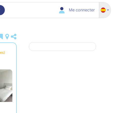
r
Me connecter
nes)