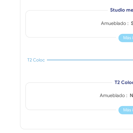
Studio me
Amueblado :
S
Más 
T2 Coloc
T2 Colo
Amueblado :
N
Más 