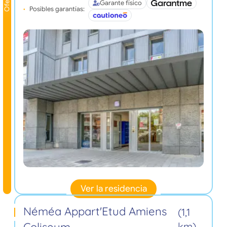
Oferta
Garante físico
Posibles garantías:
Ver la residencia
Néméa Appart'Etud Amiens
(1,1
km)