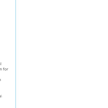
l
n for
n
y,