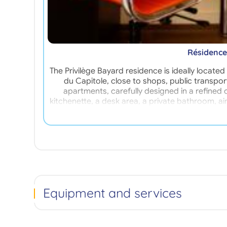
Résidence
The Privilège Bayard residence is ideally locate
du Capitole, close to shops, public transpo
apartments, carefully designed in a refined 
kitchenette, a desk area, a private bathroom, a
independence, and hotel services in a quiet and
access to Toulouse's universities, libraries, a
gym, and self-service laundry. In short, the 
combining independence, qualit
Equipment and services