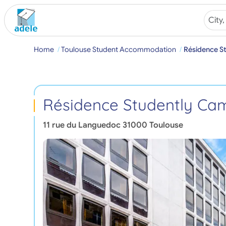
Home
Toulouse Student Accommodation
Résidence S
Résidence Studently Ca
11 rue du Languedoc
31000
Toulouse