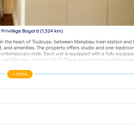
 Privilège Bayard (1,524 km)
d in the heart of Toulouse, between Matabiau train station and 
rt, and amenities. The property offers studio and one-bedro
contemporary style. Each unit is equipped with a fully equipp
ir conditioning, and free Wi-Fi. These apartments combine com
 secure setting. Thanks to its central location, students have
nd public transportation. Amenities include a swimming pool, sa
+ infos
Privilège Bayard residence offers an attractive housing solutio
y services, and proximity to Toulouse city center.