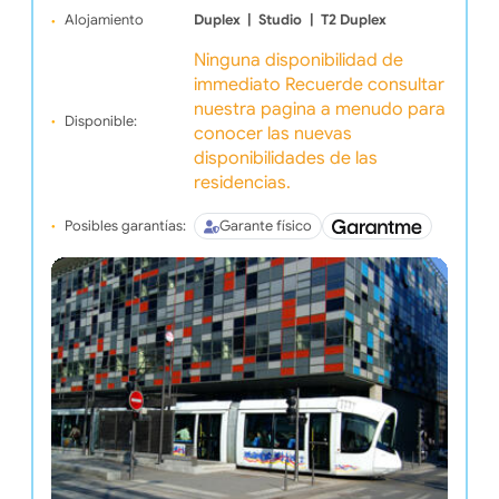
Alojamiento
Duplex
|
Studio
|
T2 Duplex
Ninguna disponibilidad de
immediato Recuerde consultar
nuestra pagina a menudo para
Disponible:
conocer las nuevas
disponibilidades de las
residencias.
Posibles garantías:
Garante físico