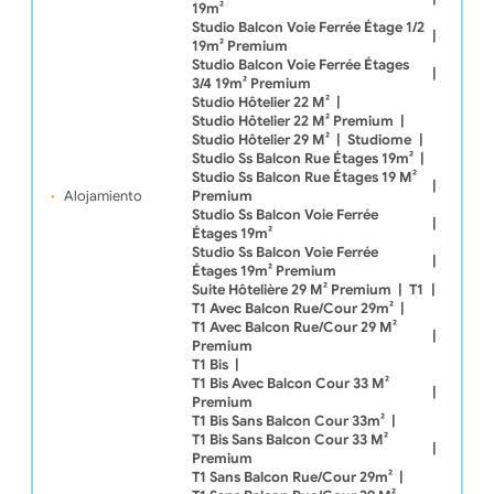
19m²
Studio Balcon Voie Ferrée Étage 1/2
|
19m² Premium
Studio Balcon Voie Ferrée Étages
|
3/4 19m² Premium
Studio Hôtelier 22 M²
|
Studio Hôtelier 22 M² Premium
|
Studio Hôtelier 29 M²
|
Studiome
|
Studio Ss Balcon Rue Étages 19m²
|
Studio Ss Balcon Rue Étages 19 M²
|
Alojamiento
Premium
Studio Ss Balcon Voie Ferrée
|
Étages 19m²
Studio Ss Balcon Voie Ferrée
|
Étages 19m² Premium
Suite Hôtelière 29 M² Premium
|
T1
|
T1 Avec Balcon Rue/cour 29m²
|
T1 Avec Balcon Rue/cour 29 M²
|
Premium
T1 Bis
|
T1 Bis Avec Balcon Cour 33 M²
|
Premium
T1 Bis Sans Balcon Cour 33m²
|
T1 Bis Sans Balcon Cour 33 M²
|
Premium
T1 Sans Balcon Rue/cour 29m²
|