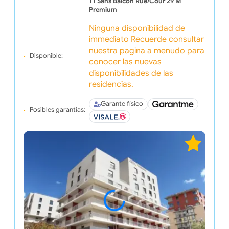
T1 Sans Balcon Rue/cour 29 M²
Premium
Ninguna disponibilidad de
immediato Recuerde consultar
nuestra pagina a menudo para
Disponible:
conocer las nuevas
disponibilidades de las
residencias.
Garante físico
Posibles garantías: