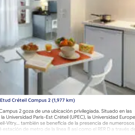
tud Créteil Campus 2 (1,977 km)
Campus 2 goza de una ubicación privilegiada. Situado en las
a Universidad Paris-Est Créteil (UPEC), la Universidad Europ
eil-Vitry... también se beneficia de la presencia de numerosos
é estación de metro de la línea 8 así como el RER D a través de