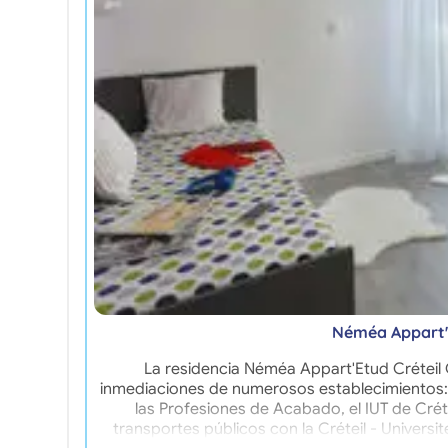
Néméa Appart'E
La residencia Néméa Appart'Etud Créteil 
inmediaciones de numerosos establecimientos: l
las Profesiones de Acabado, el IUT de Crét
transportes públicos con la Créteil - Universit