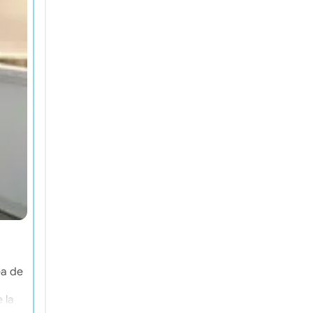
Esta residencia ofrece alojamiento amueblado con 
ea de
dos habitaciones. Cerca de comercios (Carrefour, L
conexiones: línea de metro 8 y líneas de Bus 104, 
 la
lugares de estudio (IFSI, OSI, UFR STAPS SESS-Paris-