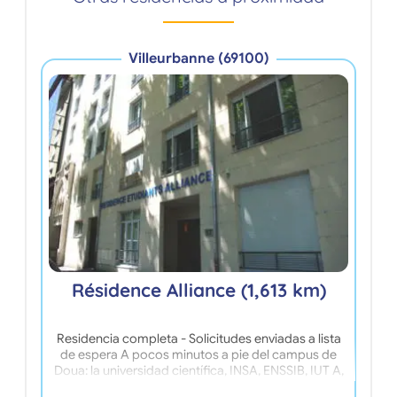
Villeurbanne (69100)
Résidence Alliance (1,613 km)
Residencia completa - Solicitudes enviadas a lista
Ubi
de espera A pocos minutos a pie del campus de
Ca
Doua: la universidad científica, INSA, ENSSIB, IUT A,
Studé
etc... la residencia Alliance ofrece estudios y
estud