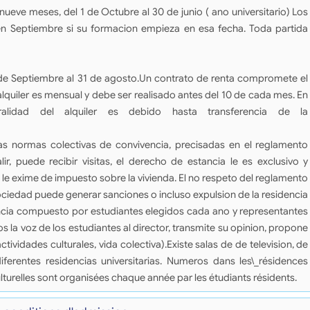
ueve meses, del 1 de Octubre al 30 de junio ( ano universitario) Los
 en Septiembre si su formacion empieza en esa fecha. Toda partida
1 de Septiembre al 31 de agosto.Un contrato de renta compromete el
alquiler es mensual y debe ser realisado antes del 10 de cada mes. En
gralidad del alquiler es debido hasta transferencia de la
s normas colectivas de convivencia, precisadas en el reglamento
alir, puede recibir visitas, el derecho de estancia le es exclusivo y
 le exime de impuesto sobre la vivienda. El no respeto del reglamento
sociedad puede generar sanciones o incluso expulsion de la residencia
encia compuesto por estudiantes elegidos cada ano y representantes
os la voz de los estudiantes al director, transmite su opinion, propone
tividades culturales, vida colectiva).Existe salas de de television, de
iferentes residencias universitarias. Numeros dans les\_résidences
lturelles sont organisées chaque année par les étudiants résidents.