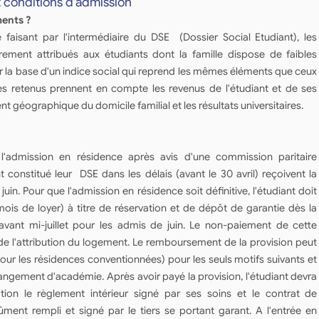
t conditions d'admission
ments ?
faisant par l'intermédiaire du DSE (Dossier Social Etudiant), les
ement attribués aux étudiants dont la famille dispose de faibles
r la base d'un indice social qui reprend les mêmes éléments que ceux
res retenus prennent en compte les revenus de l'étudiant et de ses
nt géographique du domicile familial et les résultats universitaires.
'admission en résidence après avis d'une commission paritaire
t constitué leur DSE dans les délais (avant le 30 avril) reçoivent la
juin. Pour que l'admission en résidence soit définitive, l'étudiant doit
ois de loyer) à titre de réservation et de dépôt de garantie dès la
 avant mi-juillet pour les admis de juin. Le non-paiement de cette
 de l'attribution du logement. Le remboursement de la provision peut
ur les résidences conventionnées) pour les seuls motifs suivants et
changement d'académie. Après avoir payé la provision, l'étudiant devra
tion le règlement intérieur signé par ses soins et le contrat de
dûment rempli et signé par le tiers se portant garant. A l'entrée en