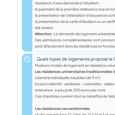
résidence, il sera demandé à l'étudiant :
le paiement de la première redevance due en tota
la présentation de l'attestation d'assurance contr
la présentation de la carte d'étudiant ou un certi
été obtenu
Attention
: La demande de logement universitai
Des admissions complémentaires sont prononcées 
août directement dans les résidences en fonctio
Quels types de logements propose le
Plusieurs modes de logement en résidence univer
Les résidences universitaires traditionnelles 
chambre individuelle meublée (de 9 m²)
locaux collectifs : sanitaires - cuisinettes - salles 
redevance : à peu près 200 euros par mois
Ces chambres ouvrent droit au bénéfice de l'all
Les résidences conventionnées
studio meublé type T1, T1bis de 21 à 31 m2 et a