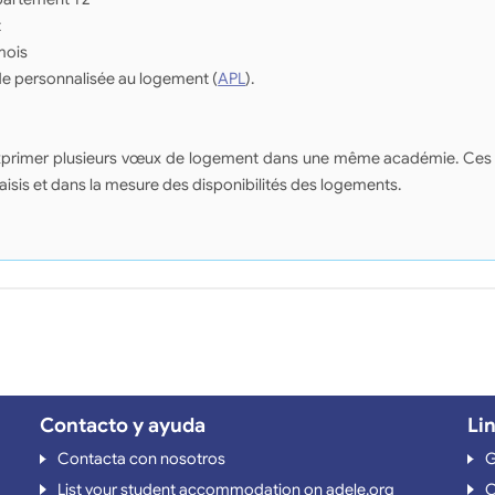
t
mois
de personnalisée au logement (
APL
).
d'exprimer plusieurs vœux de logement dans une même académie. Ces
saisis et dans la mesure des disponibilités des logements.
Contacto y ayuda
Li
Contacta con nosotros
G
List your student accommodation on adele.org
O