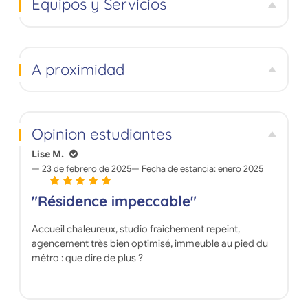
Equipos y Servicios
equi
La
gimna
est
es
A proximidad
Opinion estudiantes
Lise M.
23 de febrero de 2025
Fecha de estancia:
enero 2025
"Résidence impeccable"
Accueil chaleureux, studio fraichement repeint,
agencement très bien optimisé, immeuble au pied du
métro : que dire de plus ?