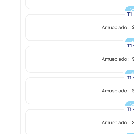
V
T1 
Amueblado :
S
V
T1
Amueblado :
S
V
T1 
Amueblado :
S
V
T1 
Amueblado :
S