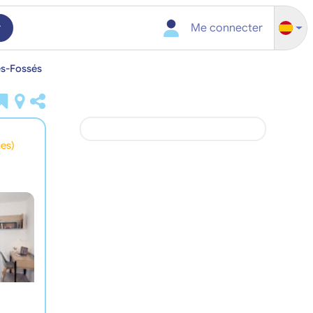
r
Me connecter
es-Fossés
nes)