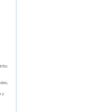
trito
ades,
a y