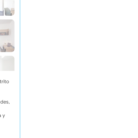
trito
ades,
a y