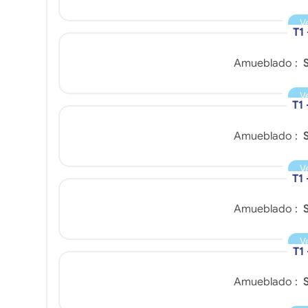
V
T1
Amueblado :
S
V
T1 
Amueblado :
S
V
T1
Amueblado :
S
V
T1
Amueblado :
S