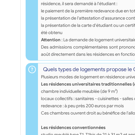
résidence, il sera demandé à l'étudiant :
le paiement de la première redevance due en tota
la présentation de l'attestation d'assurance contr
la présentation de la carte d'étudiant ou un certi
été obtenu
Attention
: La demande de logement universitai
Des admissions complémentaires sont prononcées 
août directement dans les résidences en fonctio
Quels types de logements propose le
Plusieurs modes de logement en résidence univer
Les résidences universitaires traditionnelles 
chambre individuelle meublée (de 9 m²)
locaux collectifs : sanitaires - cuisinettes - salles 
redevance : à peu près 200 euros par mois
Ces chambres ouvrent droit au bénéfice de l'all
Les résidences conventionnées
studio meublé type T1, T1bis de 21 à 31 m2 et a