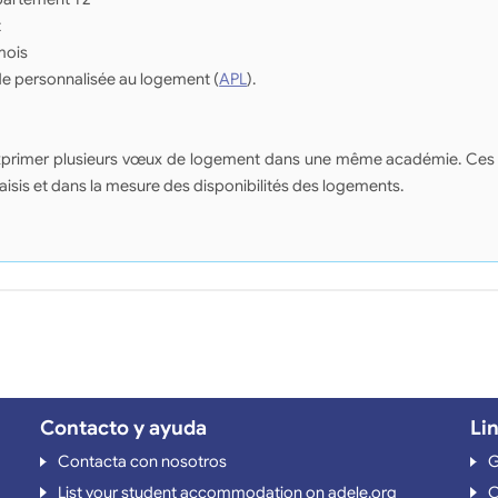
t
mois
de personnalisée au logement (
APL
).
d'exprimer plusieurs vœux de logement dans une même académie. Ces
saisis et dans la mesure des disponibilités des logements.
Contacto y ayuda
Li
Contacta con nosotros
G
List your student accommodation on adele.org
O