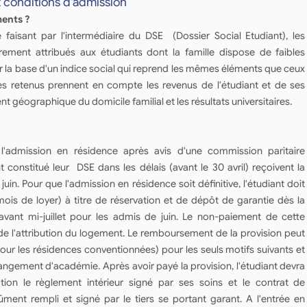
t conditions d'admission
ments ?
faisant par l'intermédiaire du DSE (Dossier Social Etudiant), les
ement attribués aux étudiants dont la famille dispose de faibles
r la base d'un indice social qui reprend les mêmes éléments que ceux
res retenus prennent en compte les revenus de l'étudiant et de ses
nt géographique du domicile familial et les résultats universitaires.
'admission en résidence après avis d'une commission paritaire
t constitué leur DSE dans les délais (avant le 30 avril) reçoivent la
juin. Pour que l'admission en résidence soit définitive, l'étudiant doit
ois de loyer) à titre de réservation et de dépôt de garantie dès la
 avant mi-juillet pour les admis de juin. Le non-paiement de cette
 de l'attribution du logement. Le remboursement de la provision peut
ur les résidences conventionnées) pour les seuls motifs suivants et
changement d'académie. Après avoir payé la provision, l'étudiant devra
tion le règlement intérieur signé par ses soins et le contrat de
dûment rempli et signé par le tiers se portant garant. A l'entrée en