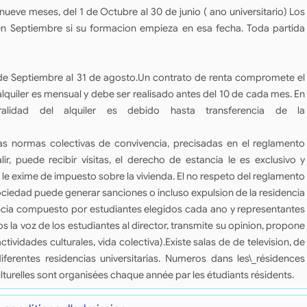
ueve meses, del 1 de Octubre al 30 de junio ( ano universitario) Los
 en Septiembre si su formacion empieza en esa fecha. Toda partida
1 de Septiembre al 31 de agosto.Un contrato de renta compromete el
alquiler es mensual y debe ser realisado antes del 10 de cada mes. En
gralidad del alquiler es debido hasta transferencia de la
s normas colectivas de convivencia, precisadas en el reglamento
alir, puede recibir visitas, el derecho de estancia le es exclusivo y
 le exime de impuesto sobre la vivienda. El no respeto del reglamento
sociedad puede generar sanciones o incluso expulsion de la residencia
encia compuesto por estudiantes elegidos cada ano y representantes
os la voz de los estudiantes al director, transmite su opinion, propone
tividades culturales, vida colectiva).Existe salas de de television, de
iferentes residencias universitarias. Numeros dans les\_résidences
lturelles sont organisées chaque année par les étudiants résidents.