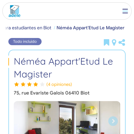
 para estudiantes en Biot
Néméa Appart'Etud Le Magister
Todo incluido
Néméa Appart'Etud Le
Magister
(4 opiniones)
75, rue Evariste Galois
06410
Biot