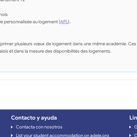
t
mois
de personnalisée au logement (
APL
).
d'exprimer plusieurs vœux de logement dans une même académie. Ces
saisis et dans la mesure des disponibilités des logements.
Contacto y ayuda
Li
Contacta con nosotros
G
List your student accommodation on adele.org
O