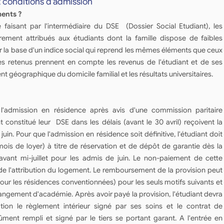
t conditions d'admission
ments ?
faisant par l'intermédiaire du DSE (Dossier Social Etudiant), les
ement attribués aux étudiants dont la famille dispose de faibles
r la base d'un indice social qui reprend les mêmes éléments que ceux
res retenus prennent en compte les revenus de l'étudiant et de ses
nt géographique du domicile familial et les résultats universitaires.
'admission en résidence après avis d'une commission paritaire
t constitué leur DSE dans les délais (avant le 30 avril) reçoivent la
juin. Pour que l'admission en résidence soit définitive, l'étudiant doit
ois de loyer) à titre de réservation et de dépôt de garantie dès la
 avant mi-juillet pour les admis de juin. Le non-paiement de cette
 de l'attribution du logement. Le remboursement de la provision peut
ur les résidences conventionnées) pour les seuls motifs suivants et
changement d'académie. Après avoir payé la provision, l'étudiant devra
tion le règlement intérieur signé par ses soins et le contrat de
dûment rempli et signé par le tiers se portant garant. A l'entrée en