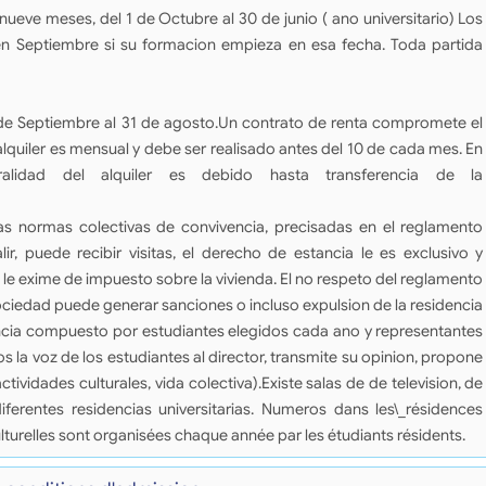
ueve meses, del 1 de Octubre al 30 de junio ( ano universitario) Los
 en Septiembre si su formacion empieza en esa fecha. Toda partida
1 de Septiembre al 31 de agosto.Un contrato de renta compromete el
alquiler es mensual y debe ser realisado antes del 10 de cada mes. En
gralidad del alquiler es debido hasta transferencia de la
s normas colectivas de convivencia, precisadas en el reglamento
alir, puede recibir visitas, el derecho de estancia le es exclusivo y
 le exime de impuesto sobre la vivienda. El no respeto del reglamento
sociedad puede generar sanciones o incluso expulsion de la residencia
encia compuesto por estudiantes elegidos cada ano y representantes
os la voz de los estudiantes al director, transmite su opinion, propone
tividades culturales, vida colectiva).Existe salas de de television, de
iferentes residencias universitarias. Numeros dans les\_résidences
lturelles sont organisées chaque année par les étudiants résidents.