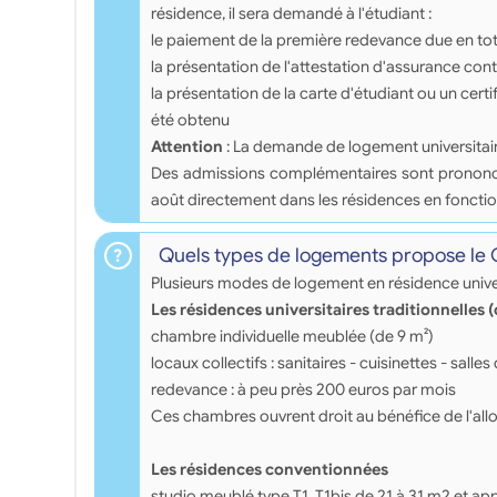
résidence, il sera demandé à l'étudiant :
le paiement de la première redevance due en tota
la présentation de l'attestation d'assurance contr
la présentation de la carte d'étudiant ou un certi
été obtenu
Attention
: La demande de logement universitai
Des admissions complémentaires sont prononcées 
août directement dans les résidences en fonctio
Quels types de logements propose le
Plusieurs modes de logement en résidence univer
Les résidences universitaires traditionnelles 
chambre individuelle meublée (de 9 m²)
locaux collectifs : sanitaires - cuisinettes - salles 
redevance : à peu près 200 euros par mois
Ces chambres ouvrent droit au bénéfice de l'all
Les résidences conventionnées
studio meublé type T1, T1bis de 21 à 31 m2 et a