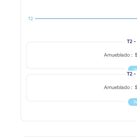
T2
T2 -
Amueblado :
S
V
T2 
Amueblado :
S
V