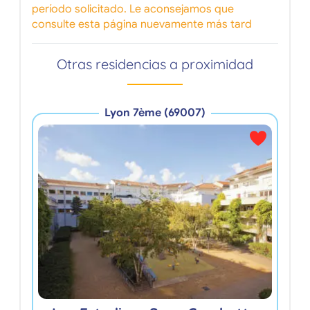
período solicitado. Le aconsejamos que
consulte esta página nuevamente más tard
Otras residencias a proximidad
Lyon 7ème (69007)
R