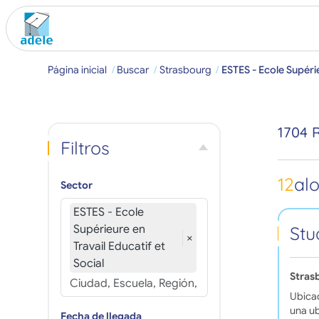
Página inicial
Buscar
Strasbourg
ESTES - Ecole Supérie
1704 
Filtros
12
al
Sector
ESTES - Ecole
Supérieure en
Stu
×
Travail Educatif et
Social
Stras
Ubicad
una ub
Fecha de llegada