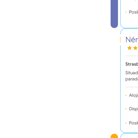
Posi
Ném
Stras
Situad
parada
Aloj
Disp
Posi