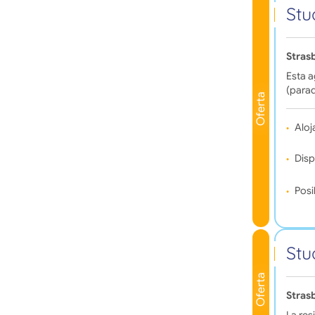
Stu
Stras
Esta 
(parad
Oferta
Aloj
Disp
Posi
Stu
Oferta
Stras