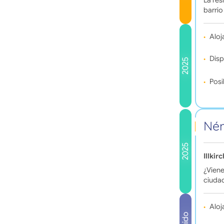
La res
barrio
Aloj
Disp
2025
Posi
Ném
2025
Illkir
¿Viene
ciudad
Aloj