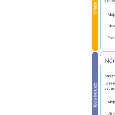
estudi
Oferta
Aloj
Disp
Posi
Ném
Stras
La re
Todo incluido
Estras
Aloj
Disp