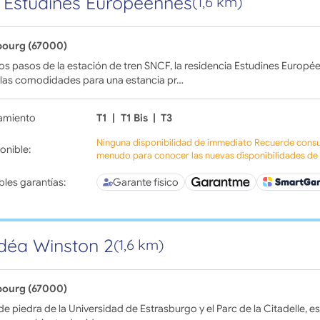
 Estudines Européennes
(1,6 km)
bourg (67000)
s pasos de la estación de tren SNCF, la residencia Estudines Europ
 las comodidades para una estancia pr…
amiento
T1
|
T1 Bis
|
T3
Ninguna disponibilidad de immediato Recuerde consul
onible:
menudo para conocer las nuevas disponibilidades de l
bles garantías:
Garante físico
déa Winston 2
(1,6 km)
bourg (67000)
 de piedra de la Universidad de Estrasburgo y el Parc de la Citadelle, 