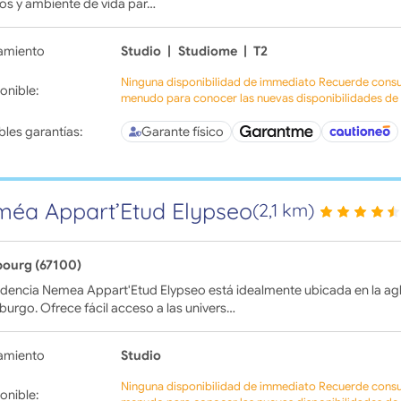
os y ambiente de vida par…
amiento
Studio
|
Studiome
|
T2
Ninguna disponibilidad de immediato Recuerde consul
onible:
menudo para conocer las nuevas disponibilidades de l
bles garantías:
Garante físico
éa Appart’Etud Elypseo
(2,1 km)
bourg (67100)
sidencia Nemea Appart'Etud Elypseo está idealmente ubicada en la a
burgo. Ofrece fácil acceso a las univers…
amiento
Studio
Ninguna disponibilidad de immediato Recuerde consul
onible: