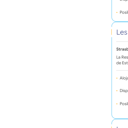
Posi
Les
Stras
La Res
de Est
Aloj
Disp
Posi