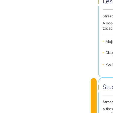
Les
Stras
A poco
todas
Aloj
Disp
Posi
Stu
Stras
A tiro