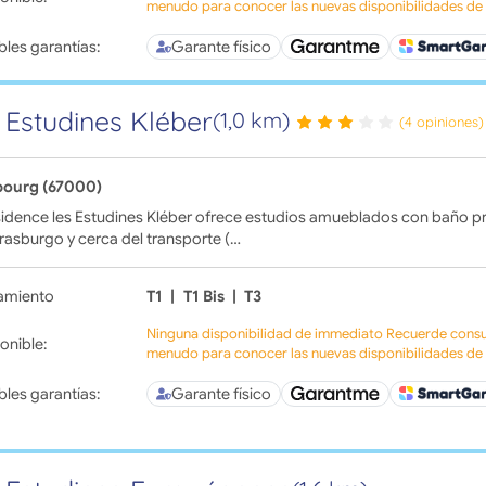
menudo para conocer las nuevas disponibilidades de l
bles garantías:
Garante físico
 Estudines Kléber
(1,0 km)
(4 opiniones)
bourg (67000)
idence les Estudines Kléber ofrece estudios amueblados con baño pr
rasburgo y cerca del transporte (…
amiento
T1
|
T1 Bis
|
T3
Ninguna disponibilidad de immediato Recuerde consul
onible:
menudo para conocer las nuevas disponibilidades de l
bles garantías:
Garante físico