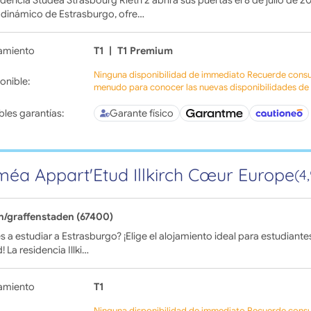
idencia Studéa Strasbourg Rieth 2 abrirá sus puertas el 8 de julio de 2
 dinámico de Estrasburgo, ofre…
amiento
T1
|
T1 Premium
Ninguna disponibilidad de immediato Recuerde consul
onible:
menudo para conocer las nuevas disponibilidades de l
bles garantías:
Garante físico
éa Appart'Etud Illkirch Cœur Europe
(4
ch/graffenstaden (67400)
s a estudiar a Estrasburgo? ¡Elige el alojamiento ideal para estudiantes e
! La residencia Illki…
amiento
T1
Ninguna disponibilidad de immediato Recuerde consul