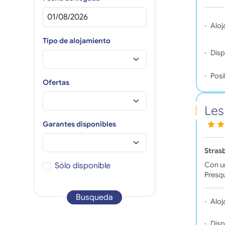
Aloj
Tipo de alojamiento
Disp
Posi
Ofertas
Les
Garantes disponibles
Stras
Con un
Sólo disponible
Presqu
Busqueda
Aloj
Disp