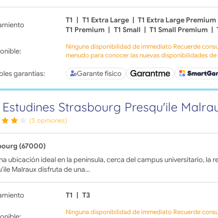
T1
|
T1 Extra Large
|
T1 Extra Large Premium
amiento
T1 Premium
|
T1 Small
|
T1 Small Premium
|
Ninguna disponibilidad de immediato Recuerde consul
onible:
menudo para conocer las nuevas disponibilidades de l
bles garantías:
Garante físico
 Estudines Strasbourg Presqu'ile Malra
(3 opiniones)
bourg (67000)
a ubicación ideal en la península, cerca del campus universitario, la 
'ile Malraux disfruta de una…
amiento
T1
|
T3
Ninguna disponibilidad de immediato Recuerde consul
onible: