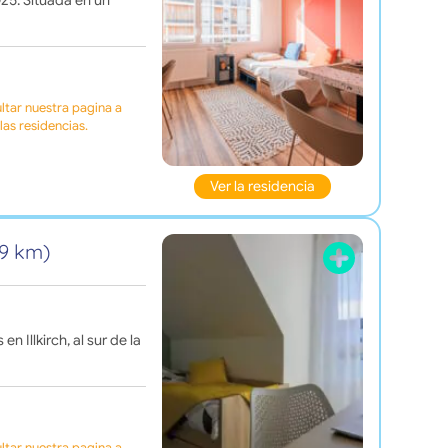
025. Situada en un
tar nuestra pagina a
as residencias.
Ver la residencia
,9 km)
n Illkirch, al sur de la
tar nuestra pagina a