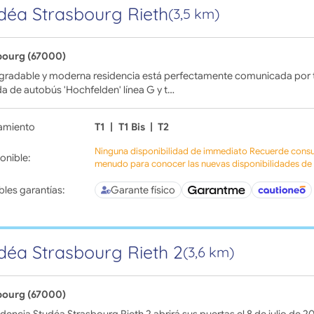
déa Strasbourg Rieth
(3,5 km)
bourg (67000)
agradable y moderna residencia está perfectamente comunicada por 
a de autobús 'Hochfelden' línea G y t…
amiento
T1
|
T1 Bis
|
T2
Ninguna disponibilidad de immediato Recuerde consul
onible:
menudo para conocer las nuevas disponibilidades de l
bles garantías:
Garante físico
déa Strasbourg Rieth 2
(3,6 km)
bourg (67000)