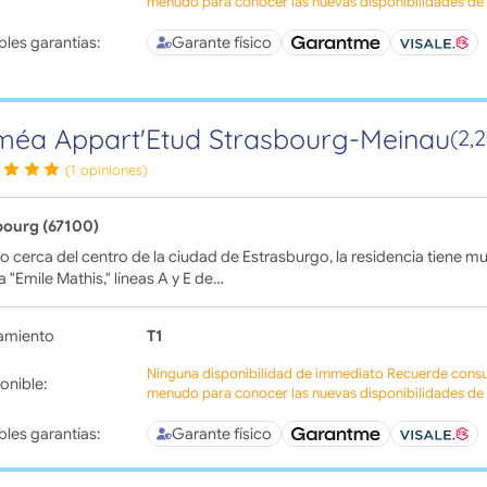
menudo para conocer las nuevas disponibilidades de l
bles garantías:
Garante físico
éa Appart'Etud Strasbourg-Meinau
(2,
(1 opiniones)
bourg (67100)
o cerca del centro de la ciudad de Estrasburgo, la residencia tiene m
 "Emile Mathis," líneas A y E de…
amiento
T1
Ninguna disponibilidad de immediato Recuerde consul
onible:
menudo para conocer las nuevas disponibilidades de l
bles garantías:
Garante físico