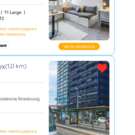
|
T1 Large
|
T2
tar nuestra pagina a
as residencias.
Ver la residencia
ux
(1,0 km)
residencia Strasbourg
tar nuestra pagina a