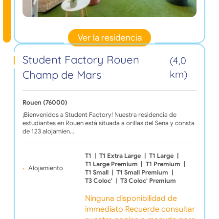
Ver la residencia
Student Factory Rouen
(4,0
Champ de Mars
km)
Rouen (76000)
¡Bienvenidos a Student Factory! Nuestra residencia de
estudiantes en Rouen está situada a orillas del Sena y consta
de 123 alojamien…
T1
|
T1 Extra Large
|
T1 Large
|
T1 Large Premium
|
T1 Premium
|
Alojamiento
T1 Small
|
T1 Small Premium
|
T3 Coloc'
|
T3 Coloc' Premium
Ninguna disponibilidad de
immediato Recuerde consultar