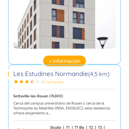
+ informacion
Les Estudines Normandie
(4,5 km)
(2 opiniones)
Sotteville-les-Rouen (76300)
Cerca del campus universitario de Rouen y cerca de la
Technopôle du Madrillet (INSA, ESIGELEC), esta residencia
ofrece alojamiento a…
Studio
|
T1
|
T1 Bis
|
T2
|
T3
|