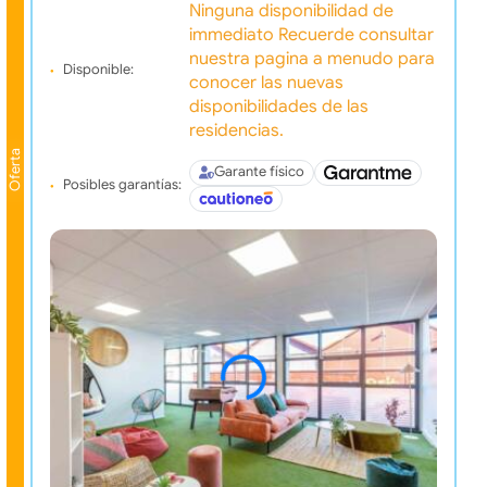
Ninguna disponibilidad de
immediato Recuerde consultar
nuestra pagina a menudo para
Disponible:
conocer las nuevas
disponibilidades de las
residencias.
Oferta
Garante físico
Posibles garantías: