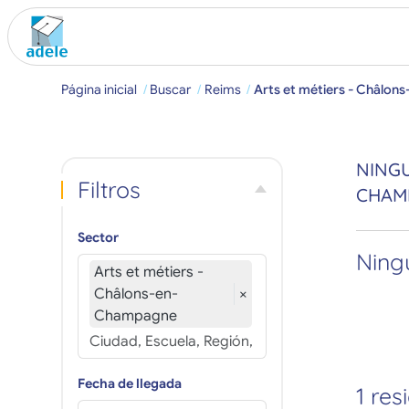
Página inicial
Buscar
Reims
Arts et métiers - Châlo
NINGU
Filtros
CHAM
Sector
Ningú
Arts et métiers -
Châlons-en-
×
Champagne
Fecha de llegada
1 res