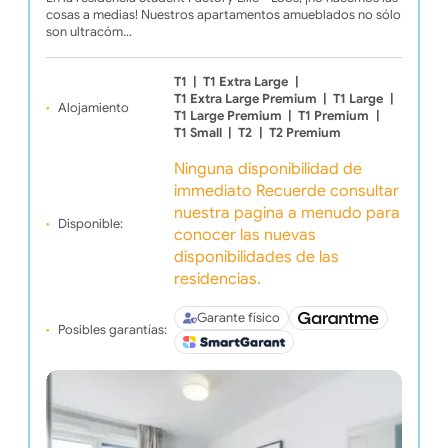
cosas a medias! Nuestros apartamentos amueblados no sólo
son ultracóm…
T1
|
T1 Extra Large
|
T1 Extra Large Premium
|
T1 Large
|
Alojamiento
T1 Large Premium
|
T1 Premium
|
T1 Small
|
T2
|
T2 Premium
Ninguna disponibilidad de
immediato Recuerde consultar
nuestra pagina a menudo para
Disponible:
conocer las nuevas
disponibilidades de las
residencias.
Garante físico
Posibles garantías: