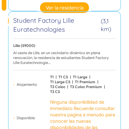
Ver la residencia
Student Factory Lille
(3,1
Euratechnologies
km)
Lille (59000)
Al oeste de Lille, en un vecindario dinámico en plena
renovación, la residencia de estudiantes Student Factory
Lille Euratechnologie…
T1
|
T1 CS
|
T1 Large
|
T1 Large CS
|
T1 Premium
|
Alojamiento
T3 Coloc
|
T3 Coloc Premium
|
T3 CS
Ninguna disponibilidad de
immediato Recuerde consultar
nuestra pagina a menudo para
Disponible:
conocer las nuevas
disponibilidades de las