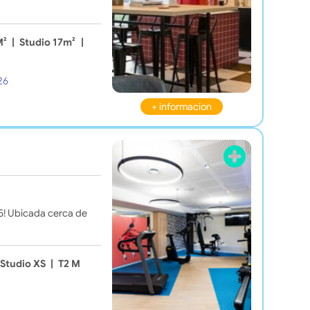
M²
|
Studio 17m²
|
26
+ informacion
25! Ubicada cerca de
Studio XS
|
T2 M