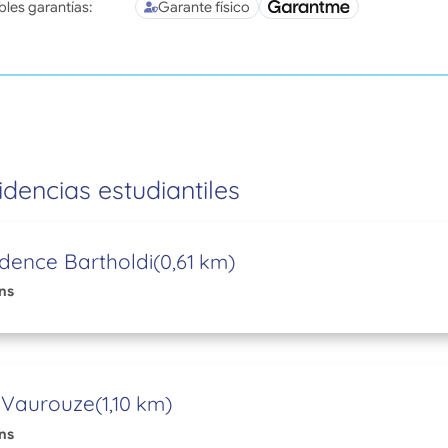
bles garantías:
Garante físico
idencias estudiantiles
dence Bartholdi
(0,61 km)
ns
 Vaurouze
(1,10 km)
ns