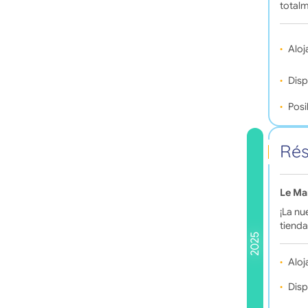
totalm
Aloj
Disp
Posi
Rés
Le Ma
¡La nu
tienda
2025
Aloj
Disp