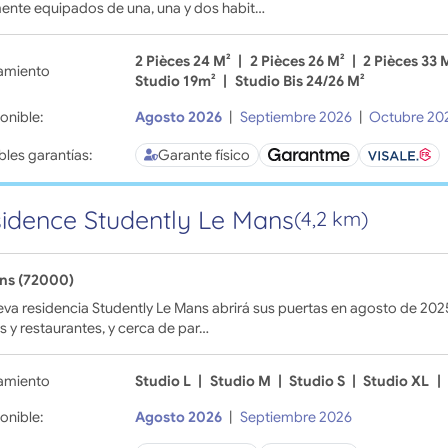
ente equipados de una, una y dos habit…
2 Pièces 24 M²
|
2 Pièces 26 M²
|
2 Pièces 33 
amiento
Studio 19m²
|
Studio Bis 24/26 M²
onible:
Agosto 2026
|
Septiembre 2026
|
Octubre 20
bles garantías:
Garante físico
idence Studently Le Mans
(4,2 km)
ns (72000)
eva residencia Studently Le Mans abrirá sus puertas en agosto de 20
s y restaurantes, y cerca de par…
amiento
Studio L
|
Studio M
|
Studio S
|
Studio XL
|
onible:
Agosto 2026
|
Septiembre 2026