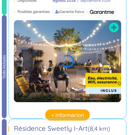
Disponible:
Agosto 2026
|
Septiembre 2026
Posibles garantías:
Garante físico
Todo incluido
+ informacion
Résidence Sweetly I-Art
(8,4 km)