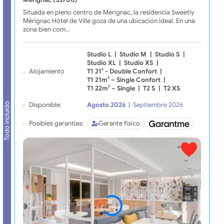
Merignac (33700)
Situada en pleno centro de Mérignac, la residencia Sweetly
Mérignac Hôtel de Ville goza de una ubicación ideal. En una
zona bien com…
Studio L
|
Studio M
|
Studio S
|
Studio XL
|
Studio XS
|
Alojamiento
T1 21² - Double Confort
|
T1 21m² – Single Confort
|
T1 22m² – Single
|
T2 S
|
T2 XS
Todo incluido
Disponible:
Agosto 2026
|
Septiembre 2026
Posibles garantías:
Garante físico