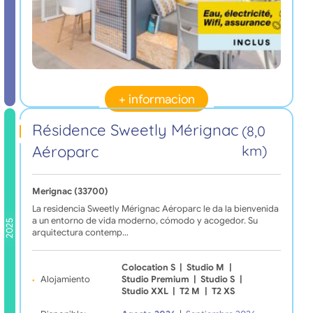
+ informacion
Résidence Sweetly Mérignac
(8,0
Aéroparc
km)
Merignac (33700)
La residencia Sweetly Mérignac Aéroparc le da la bienvenida
a un entorno de vida moderno, cómodo y acogedor. Su
2025
arquitectura contemp…
Colocation S
|
Studio M
|
Alojamiento
Studio Premium
|
Studio S
|
Studio XXL
|
T2 M
|
T2 XS