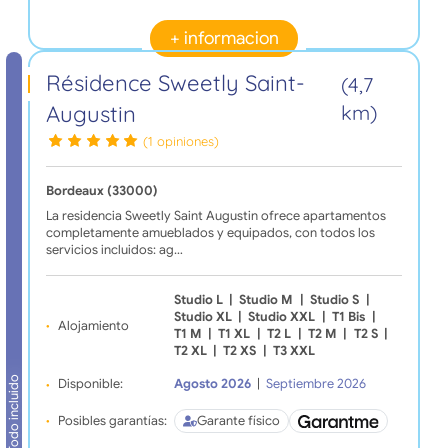
+ informacion
Résidence Sweetly Saint-
(4,7
Augustin
km)
(1 opiniones)
Bordeaux (33000)
La residencia Sweetly Saint Augustin ofrece apartamentos
completamente amueblados y equipados, con todos los
servicios incluidos: ag…
Studio L
|
Studio M
|
Studio S
|
Studio XL
|
Studio XXL
|
T1 Bis
|
Alojamiento
T1 M
|
T1 XL
|
T2 L
|
T2 M
|
T2 S
|
T2 XL
|
T2 XS
|
T3 XXL
Todo incluido
Disponible:
Agosto 2026
|
Septiembre 2026
Posibles garantías:
Garante físico