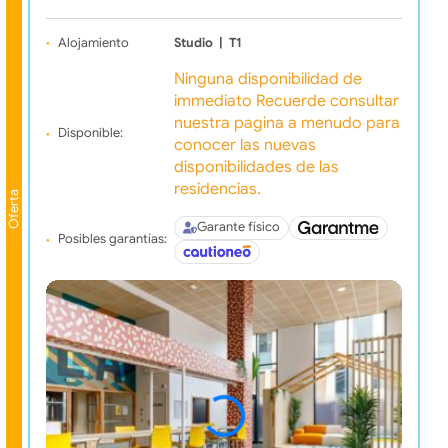
Alojamiento
Studio
|
T1
Ninguna disponibilidad de
immediato Recuerde consultar
nuestra pagina a menudo para
Disponible:
conocer las nuevas
disponibilidades de las
residencias.
Oferta
Garante físico
Posibles garantías: