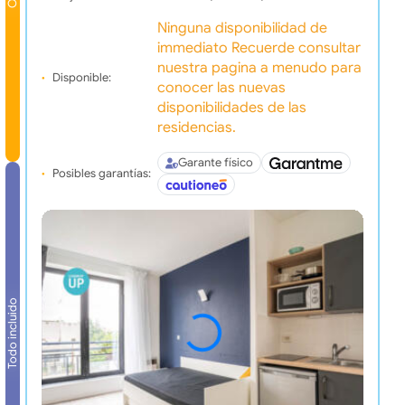
Ninguna disponibilidad de
immediato Recuerde consultar
nuestra pagina a menudo para
Disponible:
conocer las nuevas
disponibilidades de las
residencias.
Garante físico
Posibles garantías:
Todo incluido