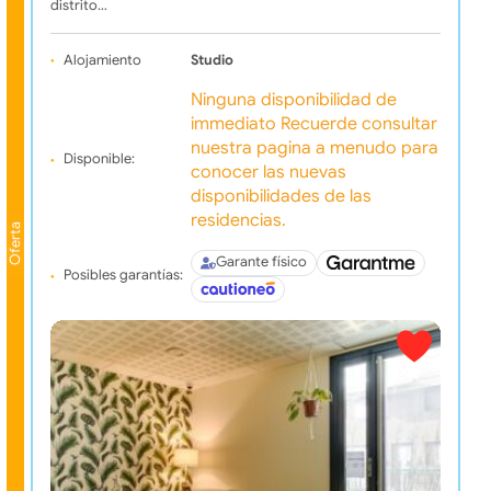
distrito…
Alojamiento
Studio
Ninguna disponibilidad de
immediato Recuerde consultar
nuestra pagina a menudo para
Disponible:
conocer las nuevas
disponibilidades de las
residencias.
Oferta
Garante físico
Posibles garantías: