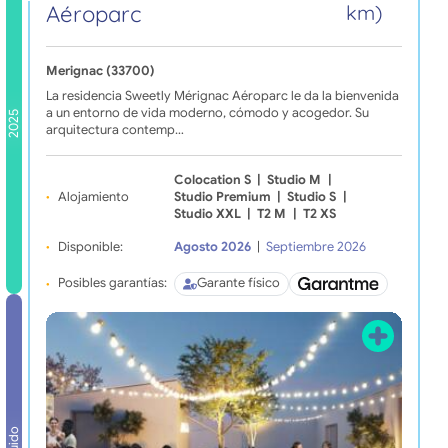
Aéroparc
km)
Merignac (33700)
La residencia Sweetly Mérignac Aéroparc le da la bienvenida
a un entorno de vida moderno, cómodo y acogedor. Su
2025
arquitectura contemp…
Colocation S
|
Studio M
|
Alojamiento
Studio Premium
|
Studio S
|
Studio XXL
|
T2 M
|
T2 XS
Disponible:
Agosto 2026
|
Septiembre 2026
Posibles garantías:
Garante físico