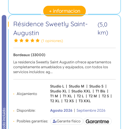
+ informacion
Résidence Sweetly Saint-
(5,0
Augustin
km)
(1 opiniones)
Bordeaux (33000)
La residencia Sweetly Saint Augustin ofrece apartamentos
completamente amueblados y equipados, con todos los
servicios incluidos: ag…
Studio L
|
Studio M
|
Studio S
|
Studio XL
|
Studio XXL
|
T1 Bis
|
Alojamiento
T1 M
|
T1 XL
|
T2 L
|
T2 M
|
T2 S
|
T2 XL
|
T2 XS
|
T3 XXL
Todo incluido
Disponible:
Agosto 2026
|
Septiembre 2026
Posibles garantías:
Garante físico