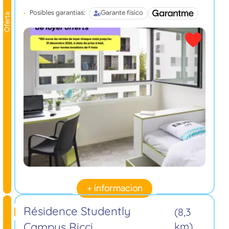
Posibles garantías:
Garante físico
Oferta
+ informacion
Résidence Studently
(8,3
Campus Ricci
km)