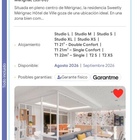
Merignac (33700)
Situada en pleno centro de Mérignac, la residencia Sweetly
Mérignac Hôtel de Ville goza de una ubicación ideal. En una
zona bien com…
Studio L
|
Studio M
|
Studio S
|
Studio XL
|
Studio XS
|
Alojamiento
T1 21² - Double Confort
|
T1 21m² – Single Confort
|
T1 22m² – Single
|
T2 S
|
T2 XS
Todo incluido
Disponible:
Agosto 2026
|
Septiembre 2026
Posibles garantías:
Garante físico