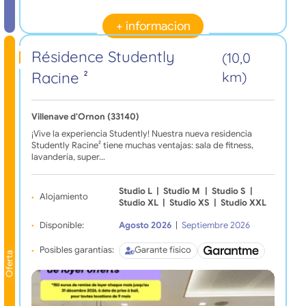
+ informacion
Résidence Studently
(10,0
Racine ²
km)
Villenave d'Ornon (33140)
¡Vive la experiencia Studently! Nuestra nueva residencia
Studently Racine² tiene muchas ventajas: sala de fitness,
lavandería, super…
Studio L
|
Studio M
|
Studio S
|
Alojamiento
Studio XL
|
Studio XS
|
Studio XXL
Disponible:
Agosto 2026
|
Septiembre 2026
Posibles garantías:
Garante físico
Oferta