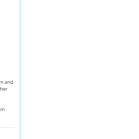
om and
gher
om