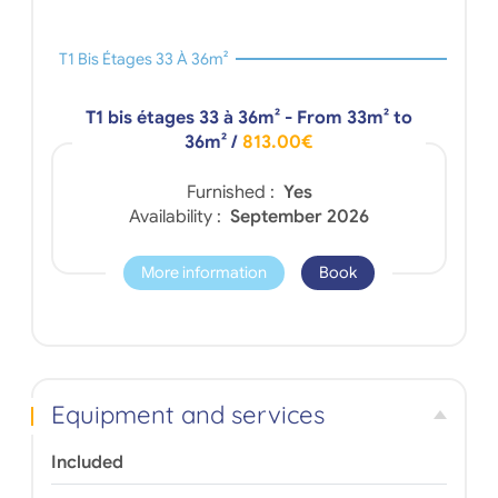
T1 Bis Étages 33 À 36m²
T1 bis étages 33 à 36m² - From 33m² to
36m²
/
813.00€
Furnished :
Yes
Availability :
September 2026
More information
Book
Equipment and services
Included