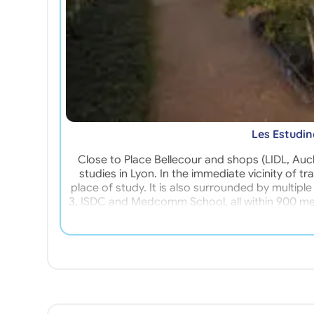
Les Estudi
Close to Place Bellecour and shops (LIDL, Auch
studies in Lyon. In the immediate vicinity of 
place of study. It is also surrounded by multip
3, ISDC and Medcomm School, all within 900 mete
train station or the Part Dieu shopping cente
internet, a linen kit, a reception service and
complete your stay: laundry, parking, vacuum 
Saxe-Gambetta residence, calm and secure, i