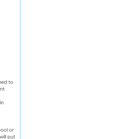
ned to
ent
in
pool or
ill put