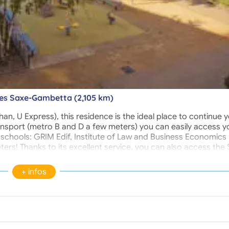
nes Saxe-Gambetta (2,105 km)
an, U Express), this residence is the ideal place to continue 
transport (metro B and D a few meters) you can easily access y
le schools: GRIM Edif, Institute of Law and Business Economics
rs! Thanks to its excellent service, you can also access the
r in a few minutes. Among its included services you can enjoy 
 access control. Multiple à la carte services are also available t
+ infos
cleaner, breakfast room, cleaning service and iron. The Estud
s made up of furnished accommodation, from studios to 3-
apartments.