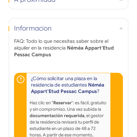
acondicionado, pero hay ventiladores disponibles.
jóv
n
Unive
a p
Informacion
aloja
FAQ: Todo lo que necesitas saber sobre el
alquiler en la residencia
Néméa Appart'Etud
Pessac Campus
¿Cómo solicitar una plaza en la
residencia de estudiantes
Néméa
Appart'Etud Pessac Campus
?
Haz clic en "
Reservar
": es fácil, gratuito
y sin compromiso. Una vez subida la
documentación requerida
, el gestor
de la residencia revisará tu perfil de
estudiante en un plazo de 48 a 72
horas. A partir de ese momento,