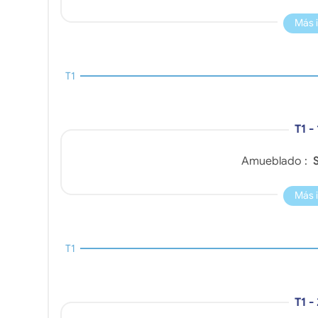
Más 
T1
T1 -
Amueblado :
S
Más 
T1
T1 -