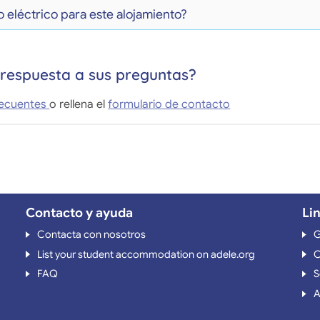
 eléctrico para este alojamiento?
respuesta a sus preguntas?
recuentes
o rellena el
formulario de contacto
Contacto y ayuda
Li
Contacta con nosotros
G
List your student accommodation on adele.org
O
FAQ
S
A