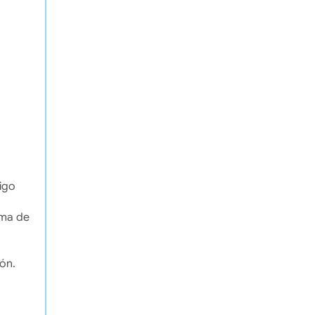
igo
s
ama de
ión.