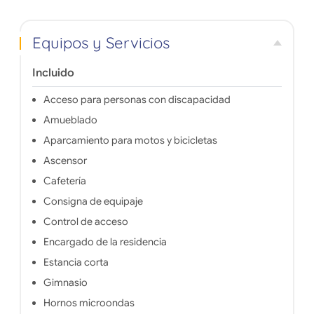
residencia Studélites Dufy es instalarse
2 minu
en lo mejor de sus estudios.
(estación
centro 
Equipos y Servicios
Charpen
tranqu
Incluido
dirigida 
el lugar
acceso a
Acceso para personas con discapacidad
Amueblado
Aparcamiento para motos y bicicletas
Ascensor
Cafetería
Consigna de equipaje
Control de acceso
Encargado de la residencia
Estancia corta
Gimnasio
Hornos microondas